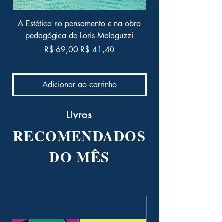
A Estética no pensamento e na obra
As linguagens da co
pedagógica de Loris Malaguzzi
experiências, pensa
Preço normal
Preço promocional
R$ 69,00
R$ 41,40
Adicionar ao carrinho
Livros
RECOMENDADOS
DO MÊS