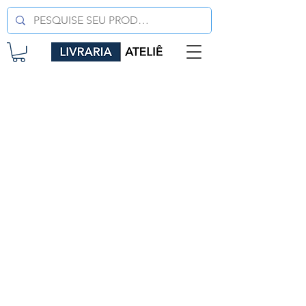
LIVRARIA ATELIÊ LTDA
CNPJ
42.351.124
/0001-61