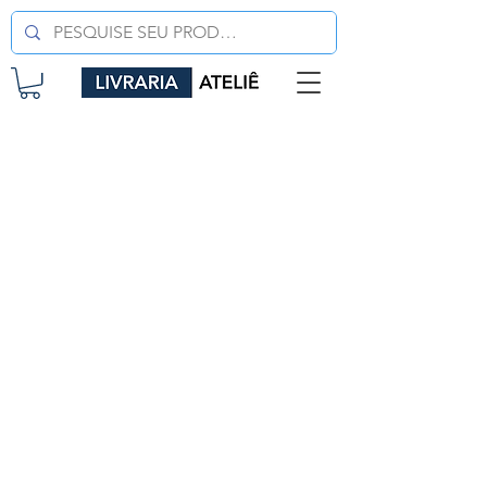
LIVRARIA ATELIÊ LTDA
CNPJ
42.351.124
/0001-61