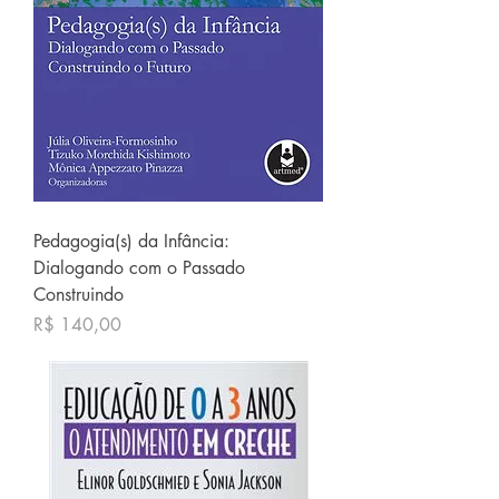
Pedagogia(s) da Infância:
Dialogando com o Passado
Construindo
Preço
R$ 140,00