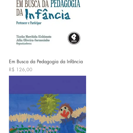
Em Busca da Pedagogia da Infância
Preço
R$ 126,00