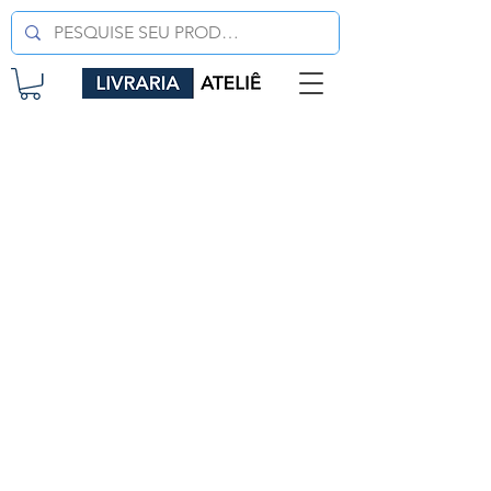
LIVRARIA ATELIÊ LTDA
CNPJ
42.351.124
/0001-61