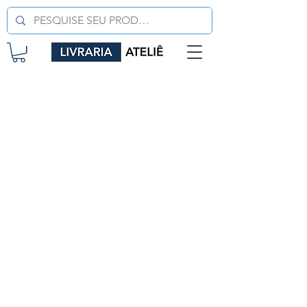
LIVRARIA ATELIÊ LTDA
CNPJ
42.351.124
/0001-61