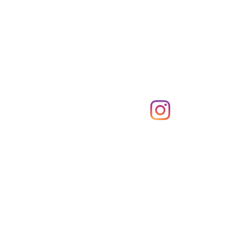
Compras
Redes Sociais
2
Modos de envio
Métodos de pagamento
a)