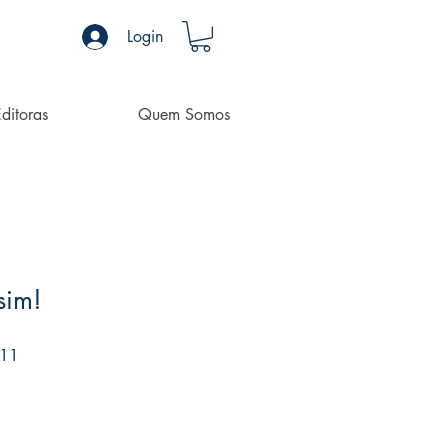
Login
ditoras
Quem Somos
sim!
Preço
,11
promocional