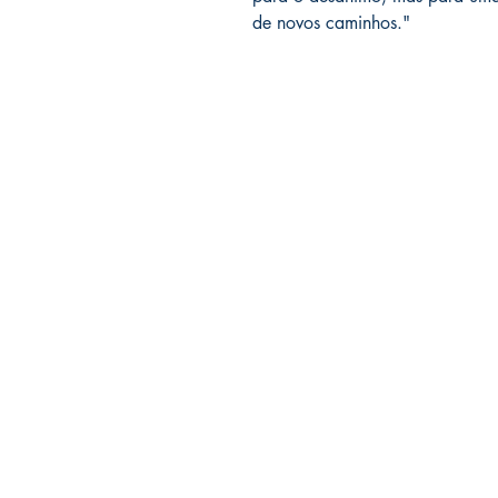
de novos caminhos."
LIVRARIA ATELIÊ LTDA
CNPJ 42.351.124/0001-61
Rua Muniz de Souza, 266 | 01 e 0
Aclimação - São Paulo - SP
CEP 01534-000 (Não tem loja físic
(11)9540 40 605
contato@livrariaatelie.com