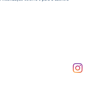
Compras
Redes Sociais
2
Modos de envio
Métodos de pagamento
a)