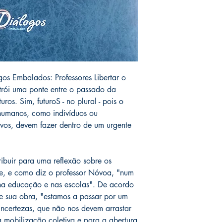
gos Embalados: Professores Libertar o
trói uma ponte entre o passado da
uros. Sim, futuroS - no plural - pois o
 humanos, como indivíduos ou
ivos, devem fazer dentro de um urgente
ibuir para uma reflexão sobre os
te, e como diz o professor Nóvoa, "num
a educação e nas escolas". De acordo
e sua obra, "estamos a passar por um
ncertezas, que não nos devem arrastar
mobilização coletiva e para a abertura