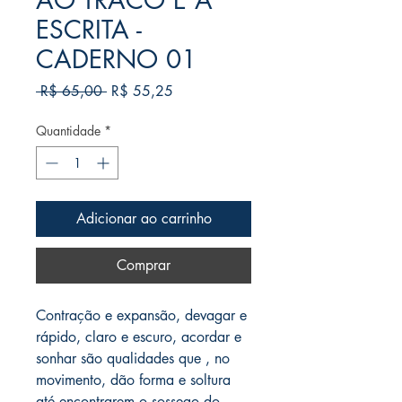
AO TRACO E A
ESCRITA -
CADERNO 01
Preço
Preço
 R$ 65,00 
R$ 55,25
normal
promocional
Quantidade
*
Adicionar ao carrinho
Comprar
Contração e expansão, devagar e
rápido, claro e escuro, acordar e
sonhar são qualidades que , no
movimento, dão forma e soltura
até encontrarem o sossego do