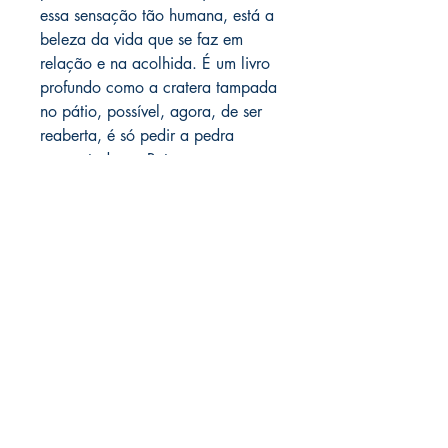
essa sensação tão humana, está a
beleza da vida que se faz em
relação e na acolhida. É um livro
profundo como a cratera tampada
no pátio, possível, agora, de ser
reaberta, é só pedir a pedra
emprestada ao Beto.
DETALHES DO PRODUTO
Patricia Kerschr Pedrosa Bento
Pedagogia e escuta responsiva – a
cultura da infância por práticas
pedagógicas dialógicas.
São Carlos: Pedro & João Editores,
LIVRARIA ATELIÊ LTDA
2021. 249p. 16 x 23 cm.
CNPJ
42.351.124
/0001-61
ISBN: 978-65-5869-582-0 [Impresso]
1. Prática de ensino. 2. Formação de
professores. 3. Educação Infantil. 4.
Rua Muniz de Souza, 266 | 01 e 02