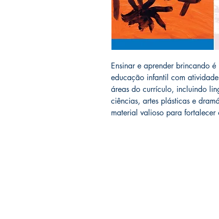
Ensinar e aprender brincando é 
educação infantil com atividade
áreas do currículo, incluindo l
ciências, artes plásticas e dram
material valioso para fortalecer
LIVRARIA ATELIÊ LTDA
CNPJ 42.351.124/0001-61