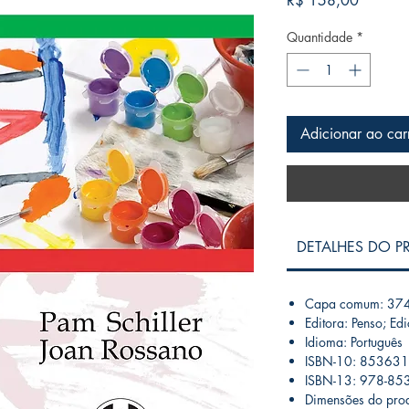
R$ 158,00
Quantidade
*
Adicionar ao car
DETALHES DO 
Capa comum: 374
Editora: Penso; Ed
Idioma: Português
ISBN-10: 85363
ISBN-13: 978-8
Dimensões do prod