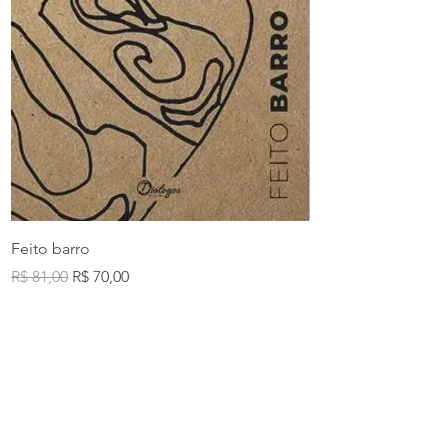
Feito barro
Poesia de [a] colhe
acolhe na escola
Preço normal
Preço promocional
R$ 81,00
R$ 70,00
Esgotado