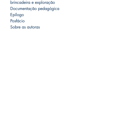
brincadeira e exploração
Documentação pedagógica
Epílogo
Posfácio
Sobre as autoras
LIVRARIA ATELIÊ LTDA
CNPJ
42.351.124
/0001-61
Rua Muniz de Souza, 266 | 01 e 02
Aclimação - São Paulo - SP
CEP
01534-000
(Não tem loja física)
(11)9540 40 605