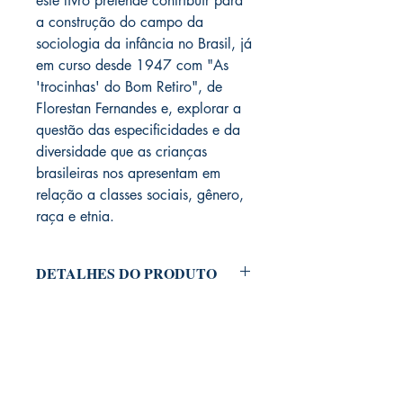
este livro pretende contribuir para
a construção do campo da
sociologia da infância no Brasil, já
em curso desde 1947 com "As
'trocinhas' do Bom Retiro", de
Florestan Fernandes e, explorar a
questão das especificidades e da
diversidade que as crianças
brasileiras nos apresentam em
relação a classes sociais, gênero,
raça e etnia.
DETALHES DO PRODUTO
Idioma ‏ : ‎ Português
Capa comum ‏ : ‎ 128 páginas
ISBN-10 ‏ : ‎ 8574962791
ISBN-13 ‏ : ‎ 978-8574962795
Dimensões ‏ : ‎ 17.8 x 12.2 x 0.8
LIVRARIA ATELIÊ LTDA
cm