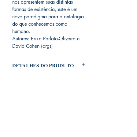
nos apresentem suas distintas
formas de existência, este é um
novo paradigma para a ontologia
do que conhecemos como
humano.
Autores: Erika Parlato-Oliveira e
David Cohen (orgs)
DETALHES DO PRODUTO
Dados Técnicos:
Formato: 14x21cm
ISBN 978-85-62686-23-8
Edição: 1
Ano: 2017
LIVRARIA ATELIÊ LTDA
N. Pag.: 350
CNPJ
42.351.124
/0001-61
Acabamento: brochura
Rua Muniz de Souza, 266 | 01 e 02