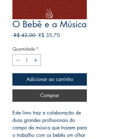
O Bebê e a Música
Preço
Preço
 R$ 42,00 
R$ 35,70
normal
promocional
Quantidade
*
Adicionar ao carrinho
Comprar
Este livro traz a colaboração de
duas grandes profissionais do
campo da música que trazem para
o trabalho com os bebês um olhar