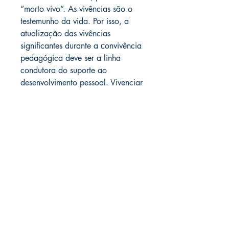
“morto vivo”. As vivências são o
testemunho da vida. Por isso, a
atualização das vivências
significantes durante a сonvivência
pedagógica deve ser a linha
condutora do suporte ao
desenvolvimento pessoal. Vivenciar
o local, no qual você se encontra.
Ver ele. Ouvir ele. Sentir ele.
Tomar consciência dele. Isso tudo
significa estar integrado à vida.
Estar acordado. É para isso que
nos convoca, com toda justiça,
Jader Janer. A existência do ser
humano se forma e se desenvolve
durante o seu contato com a
natureza, com o outro e com si
mesmo.