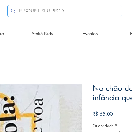
re
Ateliê Kids
Eventos
E
No chão da
infância qu
Preço
R$ 65,00
Quantidade
*