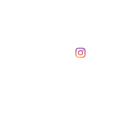
Compras
Redes Sociais
2
Modos de envio
Métodos de pagamento
a)