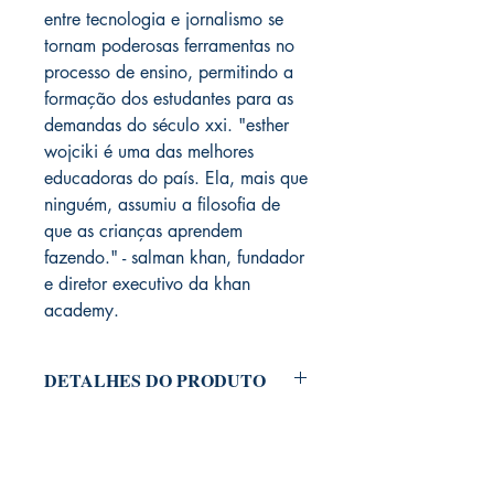
entre tecnologia e jornalismo se
tornam poderosas ferramentas no
processo de ensino, permitindo a
formação dos estudantes para as
demandas do século xxi. "esther
wojciki é uma das melhores
educadoras do país. Ela, mais que
ninguém, assumiu a filosofia de
que as crianças aprendem
fazendo." - salman khan, fundador
e diretor executivo da khan
academy.
DETALHES DO PRODUTO
Editora : Panda Books; 1ªª edição
(1 janeiro 2019)
Idioma : Português
Capa comum : 150 páginas