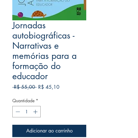
Jornadas
autobiográficas -
Narrativas e
memórias para a
formação do
educador
Preço
Preço
 R$ 55,00 
R$ 45,10
normal
promocional
Quantidade
*
Adicionar ao carrinho