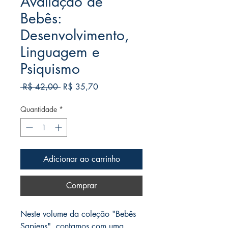
Avaliação de
Bebês:
Desenvolvimento,
Linguagem e
Psiquismo
Preço
Preço
 R$ 42,00 
R$ 35,70
normal
promocional
Quantidade
*
Adicionar ao carrinho
Comprar
Neste volume da coleção "Bebês
Sapiens", contamos com uma