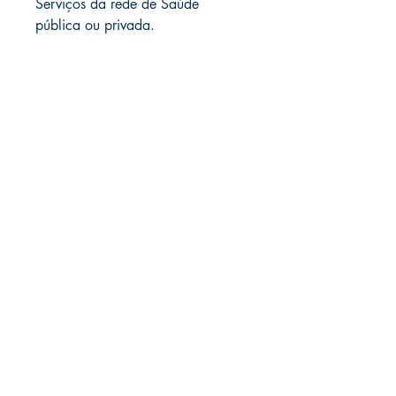
Serviços da rede de Saúde
pública ou privada.
LIVRARIA ATELIÊ LTDA
CNPJ
42.351.124
/0001-61
Rua Muniz de Souza, 266 | 01 e 02
Aclimação - São Paulo - SP
CEP
01534-000
(Não tem loja física)
(11)9540 40 605
contato@livrariaatelie.com
Compras