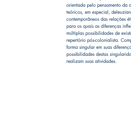
orientada pelo pensamento da di
teóricos, em especial, deleuzia
contemporâneos das relações étn
para os quais as diferenças infl
múltiplas possibilidades de exi
repertório pós-colonialista. Co
forma singular em suas diferen
possibilidades destas singulari
realizam suas atividades.
LIVRARIA ATELIÊ LTDA
CNPJ 42.351.124/0001-61