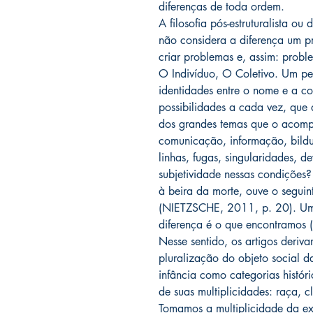
diferenças de toda ordem.
A filosofia pós-estruturalista ou 
não considera a diferença um p
criar problemas e, assim: prob
O Indivíduo, O Coletivo. Um p
identidades entre o nome e a co
possibilidades a cada vez, que 
dos grandes temas que o acom
comunicação, informação, bildu
linhas, fugas, singularidades, d
subjetividade nessas condições?
à beira da morte, ouve o seguint
(NIETZSCHE, 2011, p. 20). Uma f
diferença é o que encontramos (
Nesse sentido, os artigos deriv
pluralização do objeto social d
infância como categorias históri
de suas multiplicidades: raça, c
Tomamos a multiplicidade da ex