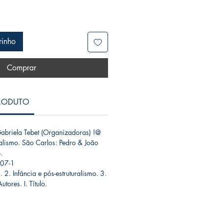
rinho
Comprar
PRODUTO
briela Tebet (Organizadoras) !@
ralismo. São Carlos: Pedro & João
.
707-1
. 2. Infância e pós-estruturalismo. 3.
utores. I. Título.