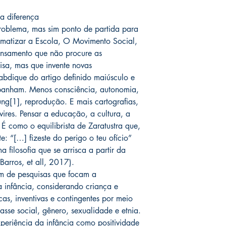
da diferença
roblema, mas sim ponto de partida para
lematizar a Escola, O Movimento Social,
ensamento que não procure as
isa, mas que invente novas
abdique do artigo definido maiúsculo e
panham. Menos consciência, autonomia,
ng[1], reprodução. E mais cartografias,
evires. Pensar a educação, a cultura, a
 É como o equilibrista de Zaratustra que,
e: “[…] fizeste do perigo o teu ofício”
ilosofia que se arrisca a partir da
Barros, et all, 2017).
am de pesquisas que focam a
a infância, considerando criança e
cas, inventivas e contingentes por meio
lasse social, gênero, sexualidade e etnia.
periência da infância como positividade