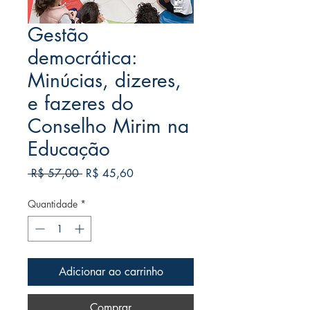
Gestão
democrática:
Minúcias, dizeres,
e fazeres do
Conselho Mirim na
Educação
Preço
Preço
 R$ 57,00 
R$ 45,60
normal
promocional
Quantidade
*
Adicionar ao carrinho
Comprar