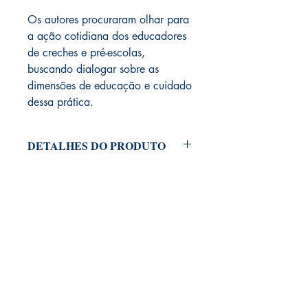
Os autores procuraram olhar para
a ação cotidiana dos educadores
de creches e pré-escolas,
buscando dialogar sobre as
dimensões de educação e cuidado
dessa prática.
DETALHES DO PRODUTO
Capa comum: 164 páginas
Editora: Penso; Edição: 1 (1 de
janeiro de 2001)
Idioma: Português
ISBN-10: 8573077700
ISBN-13: 978-8573077704
Dimensões do produto: 22,8 x
15,4 x 1,4 cm
Peso de envio: 322 g