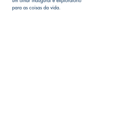
um olhar inaugural e exploratório
para as coisas da vida.
LIVRARIA ATELIÊ LTDA
CNPJ
42.351.124
/0001-61
Rua Muniz de Souza, 266 | 01 e 02
Aclimação - São Paulo - SP
CEP
01534-000
(Não tem loja física)
(11)9540 40 605
contato@livrariaatelie.com
Compras