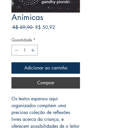
Anímicas
Preço
Preço
 R$ 59,90 
R$ 50,92
normal
promocional
Quantidade
*
Adicionar ao carrinho
Comprar
Os textos esparsos aqui
organizados compõem uma
preciosa coleção de reflexões
livres acerca da criança, e
oferecem possibilidades de o leitor