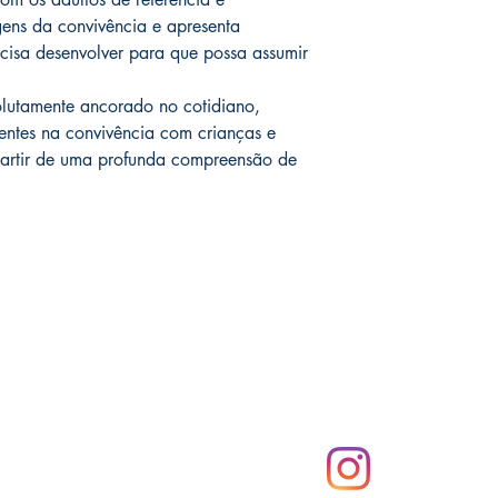
ens da convivência e apresenta
isa desenvolver para que possa assumir
solutamente ancorado no cotidiano,
entes na convivência com crianças e
artir de uma profunda compreensão de
Compras
Redes Sociais
2
Modos de envio