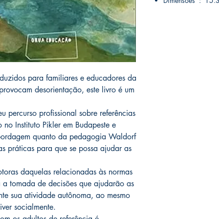
Dimensões ‏
duzidos para familiares e educadores da
 provocam desorientação, este livro é um
eu percurso profissional sobre referências
no Instituto Pikler em Budapeste e
 abordagem quanto da pedagogia Waldorf
as práticas para que se possa ajudar as
otoras daquelas relacionadas às normas
ra a tomada de decisões que ajudarão as
ente sua atividade autônoma, ao mesmo
ver socialmente.
om os adultos de referência é