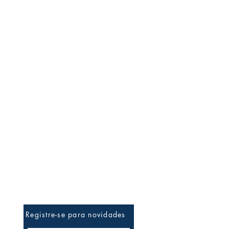
Ateliê News
Registre-se para novidades