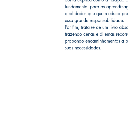
fundamental para as aprendizag
qualidades que quem educa prec
essa grande responsabilidade.
Por fim, trata-se de um livro ab
trazendo cenas e dilemas recorr
propondo encaminhamentos a p
suas necessidades.
LIVRARIA ATELIÊ LTDA
CNPJ 42.351.124/0001-61
Rua Muniz de Souza, 266 | 01 e 0