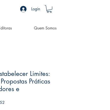
Login
ditoras
Quem Somos
stabelecer Limites:
 Propostas Práticas
dores e
Preço
,52
promocional