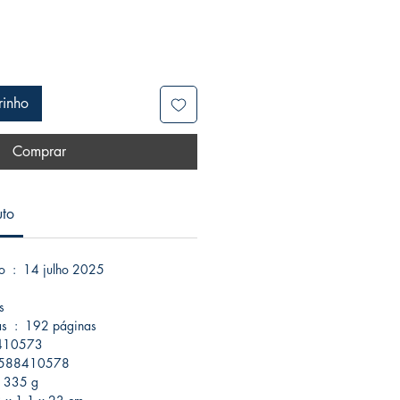
rinho
Comprar
uto
Data da publicação ‏ : ‎ 14 julho 2025
ês
Número de páginas ‏ : ‎ 192 páginas
 6588410573
 ‎ 978-6588410578
do produto ‏ : ‎ 335 g