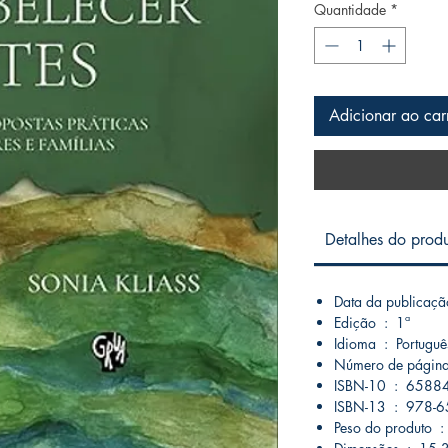
Quantidade
*
Adicionar ao car
Detalhes do prod
Edição ‏ : ‎ 1ª
Idioma ‏ : ‎ Portugu
ISBN-10 ‏ : ‎
ISBN-13 ‏ :
Peso 